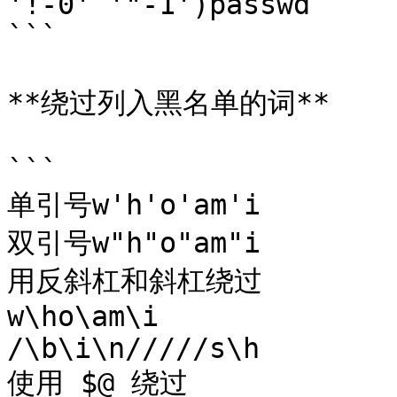
'!-0' '"-1')passwd

```

**绕过列入黑名单的词**

```

单引号w'h'o'am'i

双引号w"h"o"am"i

用反斜杠和斜杠绕过

w\ho\am\i

/\b\i\n/////s\h

使用 $@ 绕过
