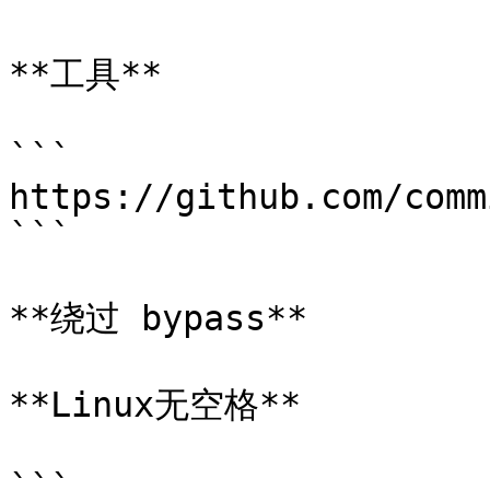
**工具**

```

https://github.com/comm
```

**绕过 bypass**

**Linux无空格**

```
