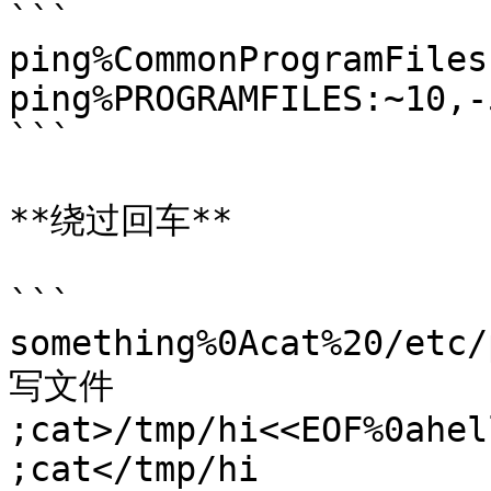
```

ping%CommonProgramFiles
ping%PROGRAMFILES:~10,-5
```

**绕过回车**

```

something%0Acat%20/etc/
写文件

;cat>/tmp/hi<<EOF%0ahel
;cat</tmp/hi
