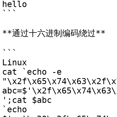
hello

```

**通过十六进制编码绕过**

```

Linux

cat `echo -e 
"\x2f\x65\x74\x63\x2f\x
abc=$'\x2f\x65\x74\x63\
';cat $abc

`echo 