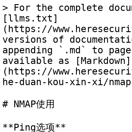
> For the complete docu
[llms.txt]
(https://www.heresecuri
versions of documentati
appending `.md` to page
available as [Markdown]
(https://www.heresecuri
he-duan-kou-xin-xi/nmap
# NMAP使用

**Ping选项**
