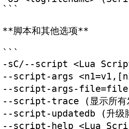
```

**脚本和其他选项**

```

-sC/--script <Lua Scri
--script-args <n1=v1,[
--script-args-file=fi
--script-trace (显示
--script-updatedb (升级
--script-help <Lua S