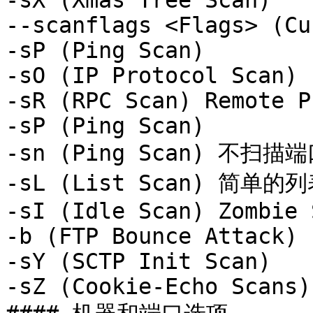
-sX (Xmas Tree Scan)

--scanflags <Flags> (Cu
-sP (Ping Scan)

-sO (IP Protocol Scan)

-sR (RPC Scan) Remote P
-sP (Ping Scan)

-sn (Ping Scan) 不扫描端
-sL (List Scan) 简单的列
-sI (Idle Scan) Zombie S
-b (FTP Bounce Attack)

-sY (SCTP Init Scan)

-sZ (Cookie-Echo Scans)
