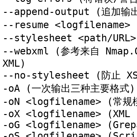
--append-output (追加输出
--resume <logfilenam
--stylesheet <path/UR
--webxml (参考来自 Nma
XML)

--no-stylesheet (防止
-oA (一次输出三种主要格式)

-oN <logfilename> (常规
-oX <logfilename> (XML 
-oG <logfilename> (Grep
-oS <logfilename> (Scri