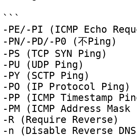
```

-PE/-PI (ICMP Echo Requ
-PN/-PD/-P0 (不Ping)

-PS (TCP SYN Ping)

-PU (UDP Ping)

-PY (SCTP Ping)

-PO (IP Protocol Ping)

-PP (ICMP Timestamp Ping
-PM (ICMP Address Mask 
-R (Require Reverse)

-n (Disable Reverse DNS)