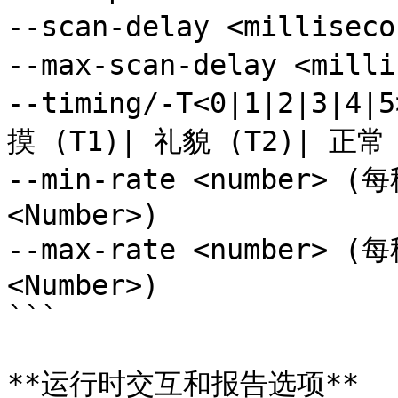
--scan-delay <millis
--max-scan-delay <mi
--timing/-T<0|1|2|3
摸 (T1)| 礼貌 (T2)| 正常 
--min-rate <number
<Number>)

--max-rate <number
<Number>)

```

**运行时交互和报告选项**
