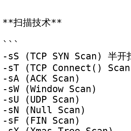
```

**扫描技术**

```

-sS (TCP SYN Scan) 
-sT (TCP Connect() Scan)
-sA (ACK Scan)

-sW (Window Scan)

-sU (UDP Scan)

-sN (Null Scan)

-sF (FIN Scan)
