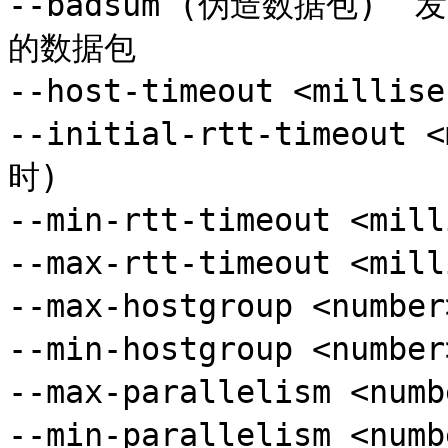
--badsum (伪造数据包)  
的数据包

--host-timeout <milli
--initial-rtt-timeout
时)

--min-rtt-timeout <mi
--max-rtt-timeout <mi
--max-hostgroup <nu
--min-hostgroup <nu
--max-parallelism <n
--min-parallelism <n